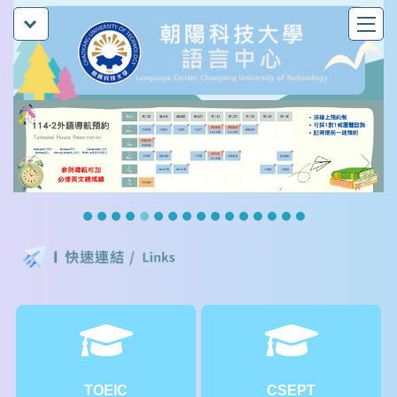
跳
到
主
要
內
容
區
TOEIC
CSEPT