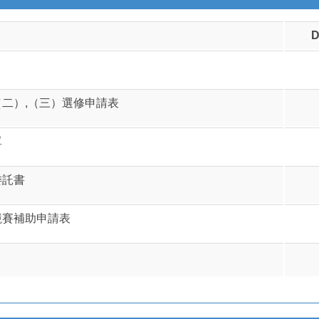
D
二）,（三）選修申請表
單
委託書
競賽補助申請表