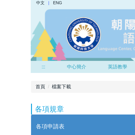
中文
|
ENG
跳
到
主
要
內
容
區
:::
中心簡介
英語教學
首頁
檔案下載
各項規章
各項申請表