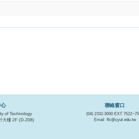
中心
聯絡窗口
ty of Technology
(04) 2332-3000 EXT 7522~7
Email
flc@cyut.edu.tw
樓 2F (D-208)