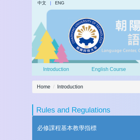
中文
|
ENG
Jump
to
the
main
content
block
Introduction
English Course
Home
Introduction
Rules and Regulations
必修課程基本教學指標