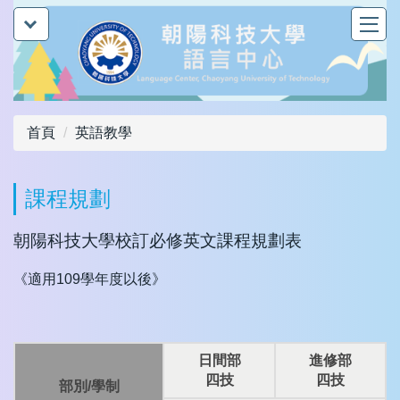
跳
到
主
要
內
容
首頁
英語教學
區
課程規劃
朝陽科技大學校訂必修英文課程規劃表
《適用109學年度以後》
日間部
進修部
四技
四技
部別/學制