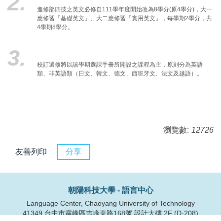
2.
進修部四技之英文必修自111學年度開始改為8學分(原4學分)，大一
應修習「基礎英文」、大二應修習「實用英文」，每學期2學分，共
4學期8學分。
3.
校訂選修將以該學期選課手冊所開設之課程為主，原則分為英語
類、非英語類（日文、韓文、德文、西班牙文、法文及越語）。
瀏覽數:
12726
友善列印
分享
朝陽科技大學 - 語言中心
Language Center, Chaoyang University of Technology
41349 台中市霧峰區吉峰東路168號 設計大樓 2F (D-208)