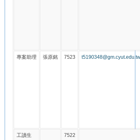
專案助理
張原銘
7523
t5190348@gm.cyut.edu.t
工讀生
7522