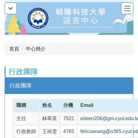
跳
到
主
要
內
容
首頁
中心簡介
區
行政團隊
行政團隊
職稱
姓名
分機
Email
主任
林翠英
7521
eileen206@gm.cyut.edu.t
行政教師
王靖雯
4765
feliciawang@o365.cyut.ed