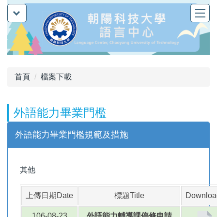
跳
到
主
要
內
容
首頁
檔案下載
區
外語能力畢業門檻
外語能力畢業門檻規範及措施
其他
上傳日期Date
標題Title
Downloa
106-08-23
外語能力輔導課停修申請