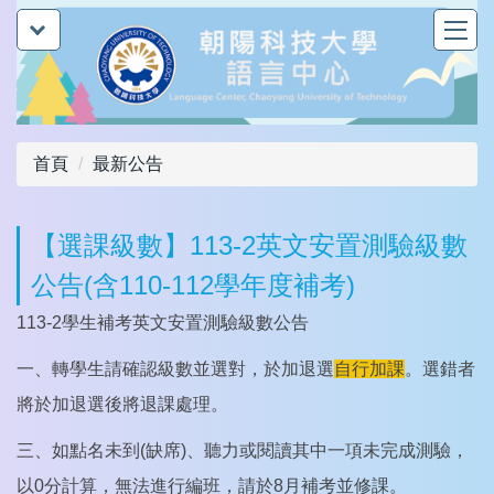
跳
到
主
要
內
容
首頁
最新公告
區
【選課級數】113-2英文安置測驗級數
公告(含110-112學年度補考)
113-2學生補考英文安置測驗級數公告
一、轉學生請確認級數並選對，於加退選
自行加課
。選錯者
將於加退選後將退課處理。
三、如點名未到(缺席)、聽力或閱讀其中一項未完成測驗，
以0分計算，無法進行編班，請於8月補考並修課。