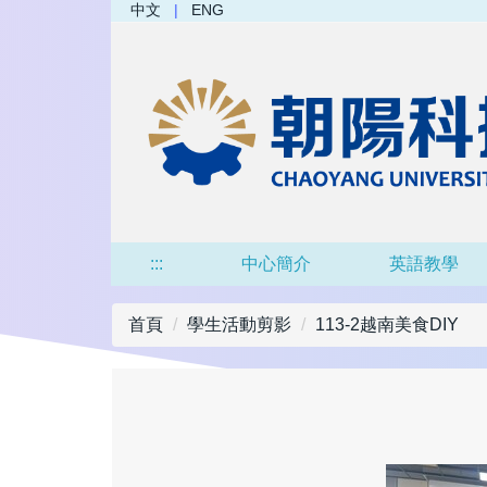
中文
|
ENG
跳
到
主
要
內
容
區
:::
中心簡介
英語教學
首頁
學生活動剪影
113-2越南美食DIY