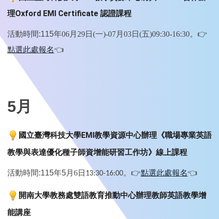
理
認證課程
Oxford EMI Certificate
活動時間:115年
06
月
29
日
(
一
)-07
月
03
日
(
五
)
09:30-16:30
。
👉
點選此處報名
👈
5月
國立臺灣科技大學
教學資源中心辦理《職場專業英語
EMI
教學與表達優化種子師資增能研習工作坊》線上課程
活動時間:115年5
月6日
。
👉
點選此處報名
👈
13:30-16:00
開南大學教務處雙語教育推動中心辦理教師英語教學增
能講座