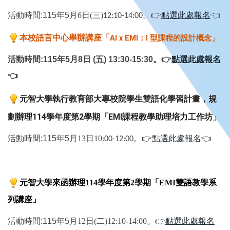
三
活動時間:115年5
月6日(
)
。
👉
點選此處報名
👈
12:10-14:00
：
型課程的設計概念
本校語言中心舉辦講座「
AI x EMI
I
」
活動時間:115年5月8日 (五) 13:30-15:30。👉
點選此處報名
👈
元智大學執行教育部大專校院學生雙語化學習計畫，規
劃辦理
學年度第
學期「
課程教學助理培力工作坊」
114
2
EMI
活動時間:115年5
月13日10
。
👉
點選此處報名
👈
:00-12:00
元智大學來函辦理
114
學年度第
2
學期「
EMI
雙語教學系
列講座」
活動時間:115年5
月12日
(二
)12
:10-14:00
。
👉
點選此處報名