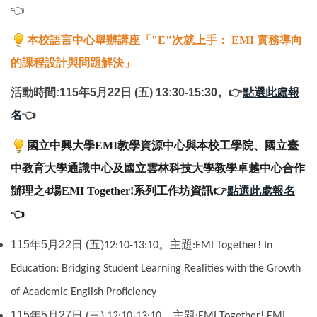
👈
本校語言中心舉辦講座「
"E"
次就上手：
EMI
實務導向
的課程設計與問題解決
」
活動時間:115年5月22日 (五) 13:30-15:30。👉
點選此處報
名
👈
國立中興大學
EMI
教學資源中心與本校工學院、國立臺
中教育大學通識中心及國立雲林科技大學教學卓越中心合作
辦理之
4
場
EMI Together!
系列工作坊資訊👉
點選此處報名
👈
主題
115年5月22日 (五)
。
12:10-13:10
:EMI Together! In
Education: Bridging Student Learning Realities with the Growth
of Academic English Proficiency
主題
115年5月27日 (三)
。
12:10-13:10
:
EMI Together! EMI