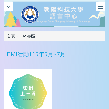
跳
到
主
要
內
容
首頁
EMI專區
區
EMI活動115年5月~7月