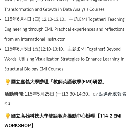
Transformation and Growth in Data Analysis Courses
主題
115年6月4日 (四)
。
12:10-13:10
:
EMI Together! Teaching
Engineering through EMI: Practical experiences and reflections
from an International instructor
主題
115年6月5日 (五)
。
12:10-13:10
:
EMI Together! Beyond
Words: Utilizing Visualization Strategies to Enhance Learning in
Structural Biology EMI Courses
國立嘉義大學辦理「教師英語教學
研習」
(EMI)
活動時間:
115年5月25日 (一)13:30-14:30。
👉
點選此處報名
👈
國立高雄科技大學雙語教育推動中心辦理【
114-2 EMI
】
WORKSHOP